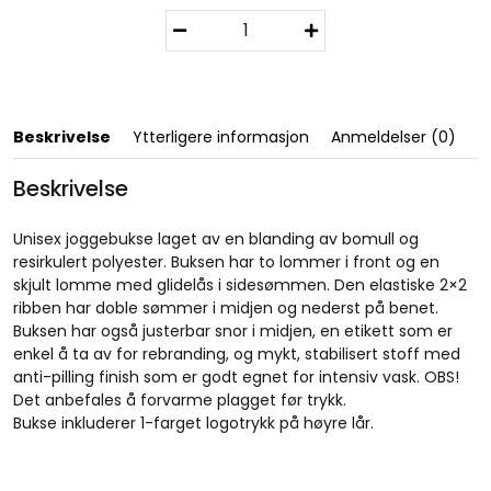
M
i
a
m
i
P
Beskrivelse
Ytterligere informasjon
Anmeldelser (0)
a
n
Beskrivelse
t
s
Unisex joggebukse laget av en blanding av bomull og
/
resirkulert polyester. Buksen har to lommer i front og en
F
skjult lomme med glidelås i sidesømmen. Den elastiske 2×2
j
ribben har doble sømmer i midjen og nederst på benet.
o
Buksen har også justerbar snor i midjen, en etikett som er
r
enkel å ta av for rebranding, og mykt, stabilisert stoff med
d
anti-pilling finish som er godt egnet for intensiv vask. OBS!
l
Det anbefales å forvarme plagget før trykk.
i
Bukse inkluderer 1-farget logotrykk på høyre lår.
n
g
i