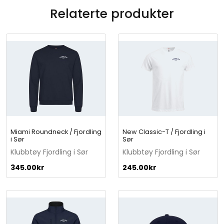
S
Relaterte produkter
ø
r
q
u
a
n
t
i
t
y
Miami Roundneck / Fjordling
New Classic-T / Fjordling i
i Sør
Sør
Klubbtøy Fjordling i Sør
Klubbtøy Fjordling i Sør
345.00
kr
245.00
kr