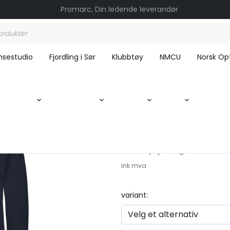
Promarc, Din ledende leverandør
nsestudio
Fjordling i Sør
Klubbtøy
NMCU
Norsk Opt
Miami Roundneck / Fjordling i Sør
Miami Roundneck / Fj
Klubbtøy Fjordling i Sør
ink mva
variant