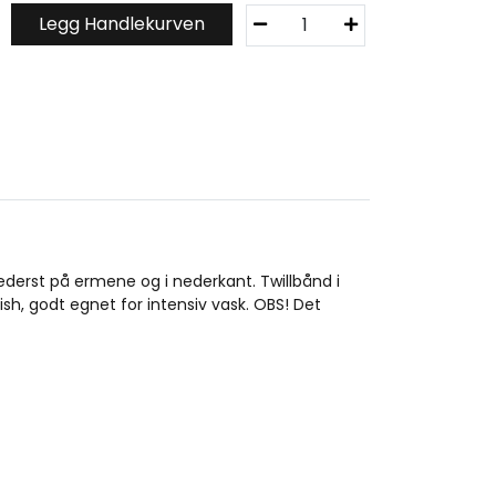
M
Legg Handlekurven
i
a
m
i
R
o
u
n
d
n
e
ederst på ermene og i nederkant. Twillbånd i
c
ish, godt egnet for intensiv vask. OBS! Det
k
/
F
j
o
r
d
l