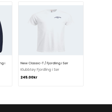
i
n
g
i
S
ø
r
q
u
a
n
t
ng i
New Classic-T / Fjordling i Sør
i
Klubbtøy Fjordling i Sør
t
y
245.00
kr