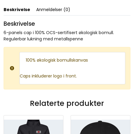
e
O
Beskrivelse
Anmeldelser (0)
r
g
Beskrivelse
a
n
6-panels cap i 100% OCS-sertifisert økologisk bomull.
i
Regulerbar lukning med metallspenne
c
C
o
100% økologisk bomullskanvas
t
t
Caps inkluderer logo i front.
o
n
C
a
Relaterte produkter
n
v
a
s
6
P