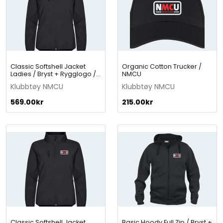
a
n
e
l
C
a
Classic Softshell Jacket
Organic Cotton Trucker /
p
Ladies / Bryst + Rygglogo /
NMCU
/
NMCU
Klubbtøy NMCU
Klubbtøy NMCU
N
569.00
kr
M
215.00
kr
C
U
q
u
a
n
t
i
t
y
Classic Softshell Jacket
Basic Hoody Full Zip / Bryst +