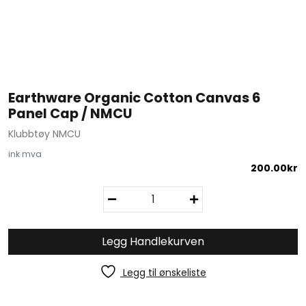
Earthware Organic Cotton Canvas 6
Panel Cap / NMCU
Klubbtøy NMCU
ink mva
200.00
kr
E
a
r
t
Legg Handlekurven
h
w
Legg til ønskeliste
a
r