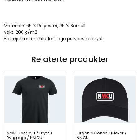
l
Z
i
p
Materiale: 65 % Polyester, 35 % Bomull
L
Vekt: 280 g/m2
a
Hettejakken er inkludert logo på venstre bryst.
d
i
e
Relaterte produkter
s
/
B
r
y
s
t
l
o
g
o
New Classic-T / Bryst +
/
Organic Cotton Trucker /
Rygglogo / NMCU
NMCU