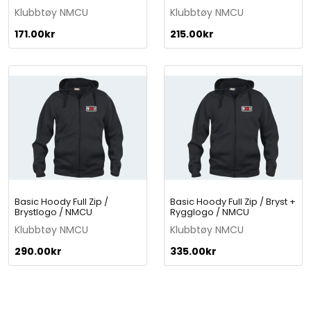
N
Klubbtøy NMCU
Klubbtøy NMCU
M
C
171.00
kr
215.00
kr
U
q
u
a
n
t
i
t
y
Basic Hoody Full Zip /
Basic Hoody Full Zip / Bryst +
Brystlogo / NMCU
Rygglogo / NMCU
Klubbtøy NMCU
Klubbtøy NMCU
290.00
kr
335.00
kr