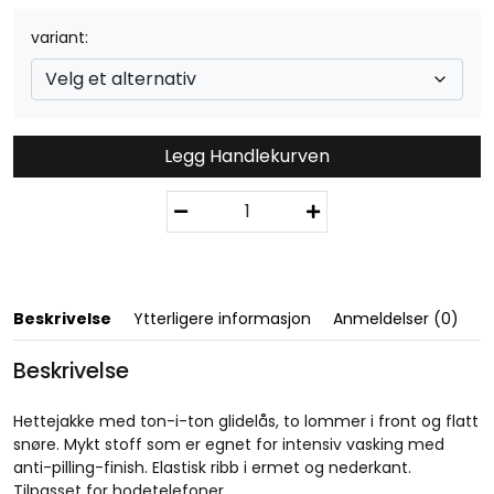
variant
Legg Handlekurven
B
a
s
i
c
H
Beskrivelse
Ytterligere informasjon
Anmeldelser (0)
o
o
Beskrivelse
d
y
Hettejakke med ton-i-ton glidelås, to lommer i front og flatt
F
snøre. Mykt stoff som er egnet for intensiv vasking med
u
anti-pilling-finish. Elastisk ribb i ermet og nederkant.
l
Tilpasset for hodetelefoner.