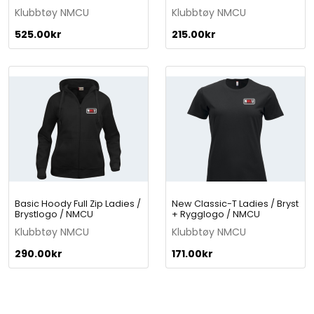
l
Klubbtøy NMCU
Klubbtøy NMCU
o
g
525.00
kr
215.00
kr
o
/
N
M
C
U
q
u
a
n
t
Basic Hoody Full Zip Ladies /
New Classic-T Ladies / Bryst
i
Brystlogo / NMCU
+ Rygglogo / NMCU
t
Klubbtøy NMCU
Klubbtøy NMCU
y
290.00
kr
171.00
kr