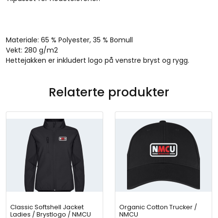
l
Z
i
p
Materiale: 65 % Polyester, 35 % Bomull
L
Vekt: 280 g/m2
a
Hettejakken er inkludert logo på venstre bryst og rygg.
d
i
e
Relaterte produkter
s
/
B
r
y
s
t
+
r
y
g
Classic Softshell Jacket
g
Organic Cotton Trucker /
Ladies / Brystlogo / NMCU
NMCU