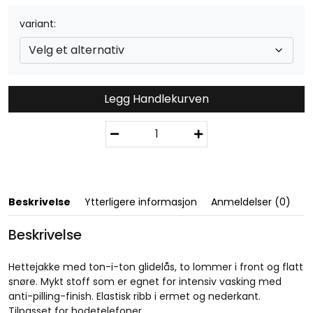
variant
Legg Handlekurven
B
a
s
i
c
H
Beskrivelse
Ytterligere informasjon
Anmeldelser (0)
o
o
Beskrivelse
d
y
Hettejakke med ton-i-ton glidelås, to lommer i front og flatt
F
snøre. Mykt stoff som er egnet for intensiv vasking med
u
anti-pilling-finish. Elastisk ribb i ermet og nederkant.
l
Tilpasset for hodetelefoner.