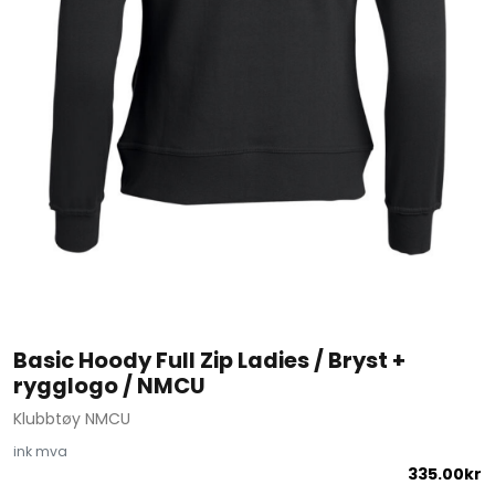
Basic Hoody Full Zip Ladies / Bryst +
rygglogo / NMCU
Klubbtøy NMCU
ink mva
335.00
kr