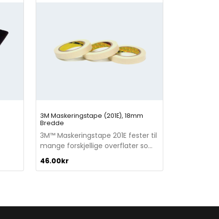
3M Maskeringstape (201E), 18mm
Bredde
3M™ Maskeringstape 201E fester til
mange forskjellige overflater som
papir, sponplater, glass, gummi,
46.00
kr
plast og metall og kan enkelt
fjernes uten limrester.