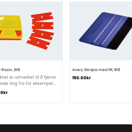
t
i
t
y
c Razor, Blå
Avery Skrape med filt, Blå
ktet er utmerket til å fjerne
150.00
kr
ede ting fra for eksempel
rte overflater, behandlet
00
kr
rk og bløte overflater.