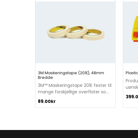
3M Maskeringstape (201E), 48mm
Plasti
Bredde
Produ
3M™ Maskeringstape 201E fester til
uønsk
mange forskjellige overflater som
lakke
399.
papir, sponplater, glass, gummi,
treve
89.00
kr
plast og metall og kan enkelt
fjernes uten limrester.