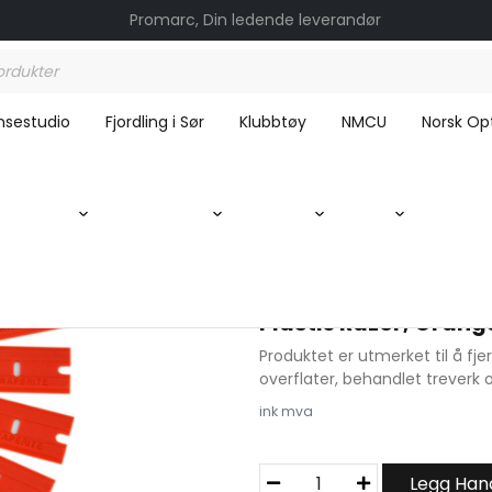
Promarc, Din ledende leverandør
nsestudio
Fjordling i Sør
Klubbtøy
NMCU
Norsk Opt
azor, Orange
Plastic Razor, Orang
Produktet er utmerket til å fj
overflater, behandlet treverk o
ink mva
P
Legg Han