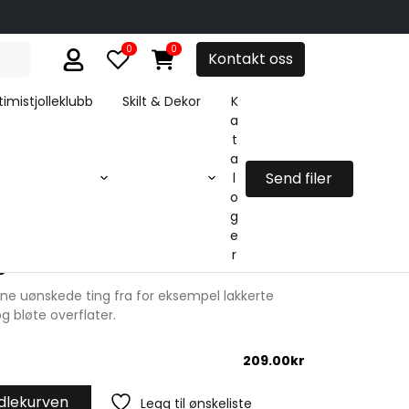
0
0
Kontakt oss
imistjolleklubb
Skilt & Dekor
K
a
t
a
Send filer
l
o
g
e
r
e
erne uønskede ting fra for eksempel lakkerte
g bløte overflater.
209.00
kr
dlekurven
Legg til ønskeliste