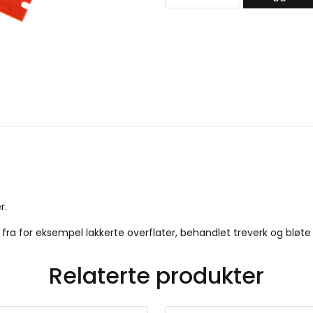
l
a
s
t
i
c
R
a
z
o
r
,
O
r
r.
a
n
 fra for eksempel lakkerte overflater, behandlet treverk og bløte 
g
e
q
Relaterte produkter
u
a
n