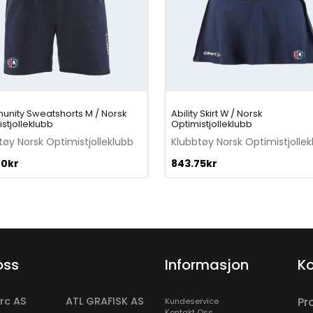
nity Sweatshorts M / Norsk
Ability Skirt W / Norsk
stjolleklubb
Optimistjolleklubb
tøy Norsk Optimistjolleklubb
Klubbtøy Norsk Optimistjollek
00
kr
843.75
kr
oss
Informasjon
Ko
rc AS
ATL GRAFISK AS
Pr
Kundeservice
Kontakt Oss