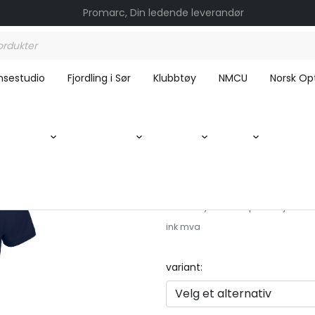
Promarc, Din ledende leverandør
nsestudio
Fjordling i Sør
Klubbtøy
NMCU
Norsk Opt
/ Classic Lincoln Navy / Norsk Optimistjolleklubb
Classic Lincoln Navy
Klubbtøy Norsk Optimistjollekl
ink mva
variant