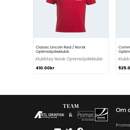
Classic Lincoln Rød / Norsk
Commu
Optimistjolleklubb
Optimi
Klubbtøy Norsk Optimistjolleklubb
Klubb
410.00
kr
525.
Om 
Proma