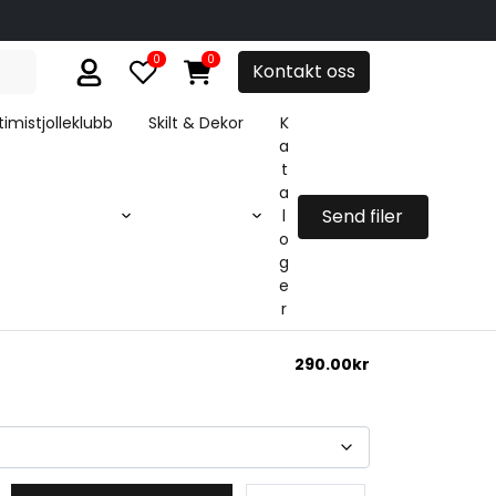
0
0
Kontakt oss
imistjolleklubb
Skilt & Dekor
K
a
t
a
Send filer
l
o
g
e
0lm
r
290.00
kr
B