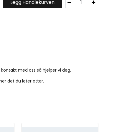
Legg Handlekurven
å
t
s
t
r
i
p
e
4
5
m
 kontakt med oss så hjelper vi deg.
m
x
ner det du leter etter.
1
0
l
m
q
u
a
n