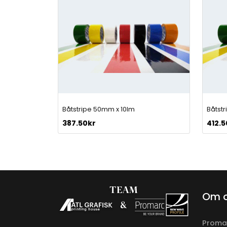
Båtstripe 50mm x 10lm
Båtst
387.50
kr
412.5
Om 
Proma