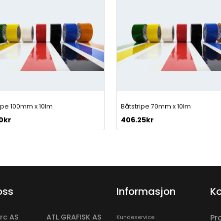
ripe 100mm x 10lm
Båtstripe 70mm x 10lm
0
kr
406.25
kr
oss
Informasjon
Ko
rc AS
ATL GRAFISK AS
Pr
Kundeservice