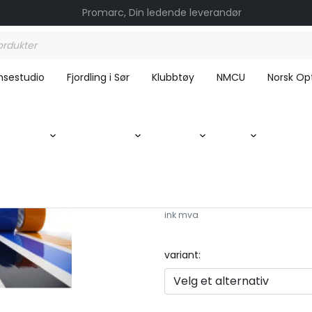
Promarc, Din ledende leverandør
nsestudio
Fjordling i Sør
Klubbtøy
NMCU
Norsk Opt
x 10lm
Båtstripe 45mm x 1
ink mva
variant