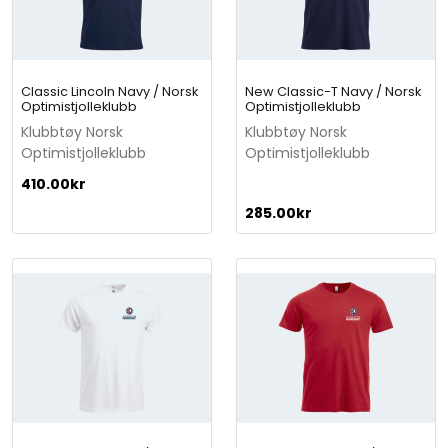
r
s
k
O
Classic Lincoln Navy / Norsk
New Classic-T Navy / Norsk
p
Optimistjolleklubb
Optimistjolleklubb
t
Klubbtøy Norsk
Klubbtøy Norsk
i
Optimistjolleklubb
Optimistjolleklubb
m
i
410.00
kr
s
285.00
kr
t
j
o
l
l
e
k
l
u
b
b