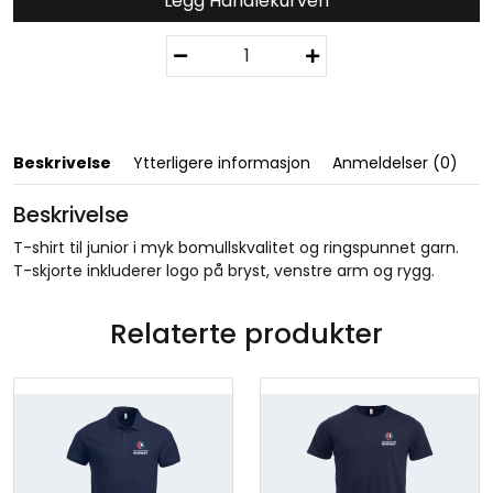
Legg Handlekurven
B
a
s
i
c
-
Beskrivelse
Ytterligere informasjon
Anmeldelser (0)
T
J
Beskrivelse
u
T-shirt til junior i myk bomullskvalitet og ringspunnet garn.
n
T-skjorte inkluderer logo på bryst, venstre arm og rygg.
i
o
r
Relaterte produkter
N
a
v
y
/
N
o