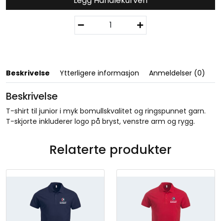
Legg Handlekurven
B
a
s
i
c
-
Beskrivelse
Ytterligere informasjon
Anmeldelser (0)
T
J
Beskrivelse
u
T-shirt til junior i myk bomullskvalitet og ringspunnet garn.
n
T-skjorte inkluderer logo på bryst, venstre arm og rygg.
i
o
r
Relaterte produkter
H
v
i
t
/
N
o