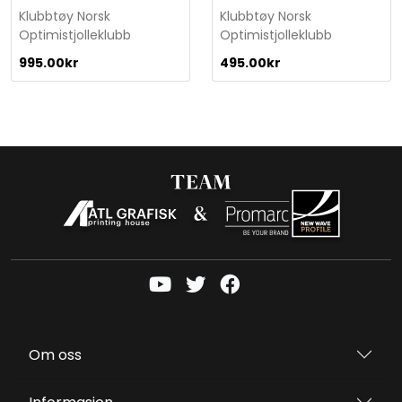
q
Klubbtøy Norsk
Klubbtøy Norsk
u
Optimistjolleklubb
Optimistjolleklubb
a
n
995.00
kr
495.00
kr
t
i
t
y
Om oss