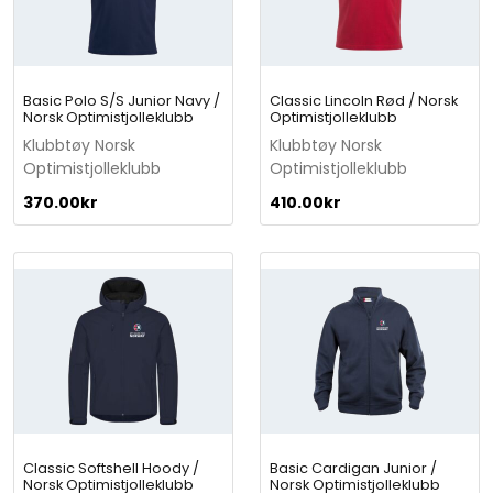
r
s
k
O
Basic Polo S/S Junior Navy /
Classic Lincoln Rød / Norsk
p
Norsk Optimistjolleklubb
Optimistjolleklubb
t
Klubbtøy Norsk
Klubbtøy Norsk
i
Optimistjolleklubb
Optimistjolleklubb
m
i
370.00
kr
410.00
kr
s
t
j
o
l
l
e
k
l
u
b
Classic Softshell Hoody /
Basic Cardigan Junior /
b
Norsk Optimistjolleklubb
Norsk Optimistjolleklubb