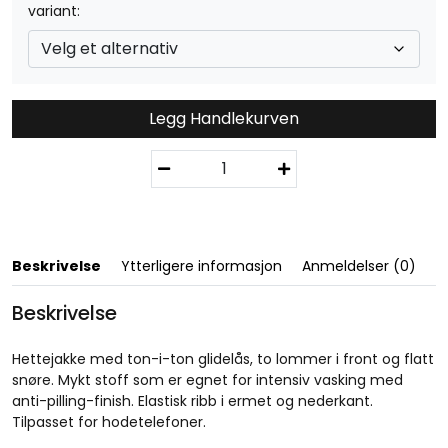
variant
Legg Handlekurven
B
a
s
i
c
H
Beskrivelse
Ytterligere informasjon
Anmeldelser (0)
o
o
Beskrivelse
d
y
Hettejakke med ton-i-ton glidelås, to lommer i front og flatt
F
snøre. Mykt stoff som er egnet for intensiv vasking med
u
anti-pilling-finish. Elastisk ribb i ermet og nederkant.
l
Tilpasset for hodetelefoner.
l