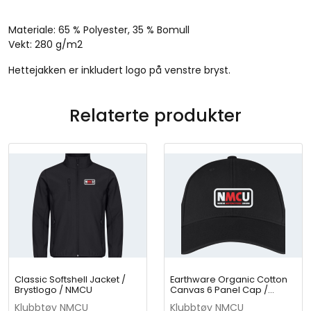
Z
i
Materiale: 65 % Polyester, 35 % Bomull
p
Vekt: 280 g/m2
/
B
Hettejakken er inkludert logo på venstre bryst.
r
y
s
Relaterte produkter
t
l
o
g
o
/
N
M
C
U
q
Classic Softshell Jacket /
u
Earthware Organic Cotton
Brystlogo / NMCU
Canvas 6 Panel Cap /
a
NMCU
Klubbtøy NMCU
Klubbtøy NMCU
n