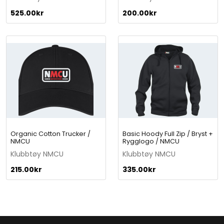
t
525.00
kr
200.00
kr
i
t
y
Organic Cotton Trucker /
Basic Hoody Full Zip / Bryst +
NMCU
Rygglogo / NMCU
Klubbtøy NMCU
Klubbtøy NMCU
215.00
kr
335.00
kr