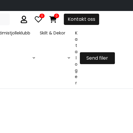
0
0
Kontakt oss
imistjolleklubb
Skilt & Dekor
K
a
t
a
Send filer
l
o
g
e
r