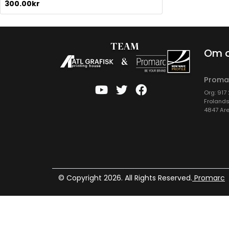
300.00
kr
Om 
Proma
Org: 917
Frolands
4847 Ar
© Copyright 2026. All Rights Reserved.
Promarc