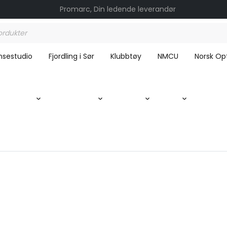
Promarc, Din ledende leverandør
nsestudio
Fjordling i Sør
Klubbtøy
NMCU
Norsk Opt