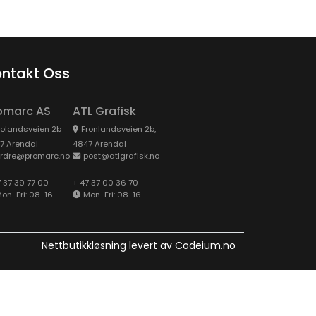
ntakt Oss
omarc AS
ATL Grafisk
rolandsveien 2b
Fronlandsveien 2b,
7 Arendal
4847 Arendal
rdre@promarc.no
post@atlgrafisk.no
7 37 39 77 00
+ 47 37 00 36 70
on-Fri: 08-16
Mon-Fri: 08-16
Nettbutikkløsning levert av
Codeium.no