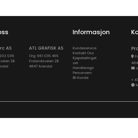
oss
Informasjon
Ko
rc AS
ATL GRAFISK AS
Pr
Kundeservice
Kontakt Oss
 202 036
Org: 961 035 465
F
Kjøpsbetingel
veien 2B
Frolandsveien 2B
Ser
484
endal
4847 Arendal
Handlevogn
o
Personvern
Bli Kunde
+ 4
M