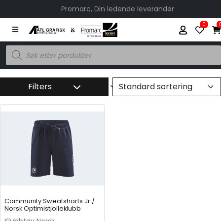
Promarc, Din ledende leverandør
0
P
r
o
d
u
c
Filters
t
s
s
e
a
r
c
h
Community Sweatshorts Jr /
Norsk Optimistjolleklubb